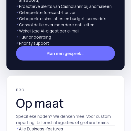
antwoord)
✓
Proactieve alerts van Cashplannr bij anomalieën
✓
Onbeperkte forecast-horizon
✓
Onbeperkte simulaties en budget-scenario's
✓
Consolidatie over meerdere entiteiten
✓
Wekelijkse AI-digest per e-mail
✓
1 uur onboarding
✓
Priority support
Plan een gesprek
→
PRO
Op maat
Specifieke noden? We denken mee. Voor custom
reporting, tailored integraties of grotere teams.
✓
Alle Business-features