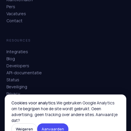
Pers
Vacatures
Contact
RESOURCES
Integraties
Blog
Developers
API-documentatie
Status
Beveiliging
Privacy
Voorwaarden
Cookies voor analytics.
We gebruiken Google Analytics
om te begrijpen hoe de site wordt gebruikt. Geen
advertising, geen tracking over andere sites. Aanvaard je
dat?
Weigeren
Aanvaarden