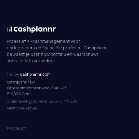
Proactief AI-cashmanagement voor
ondernemers en financiële profielen. Cashplannr
bewaakt je cashflow continu en waarschuwt
zodra er iets verandert.
hello@
cashplannr.com
Cashplannr BV
Ottergemsesteenweg-Zuid 713
B-9000 Gent
Ondernemingsnummer: BE 0741.779.289
Pitchdrive-backed
PRODUCT