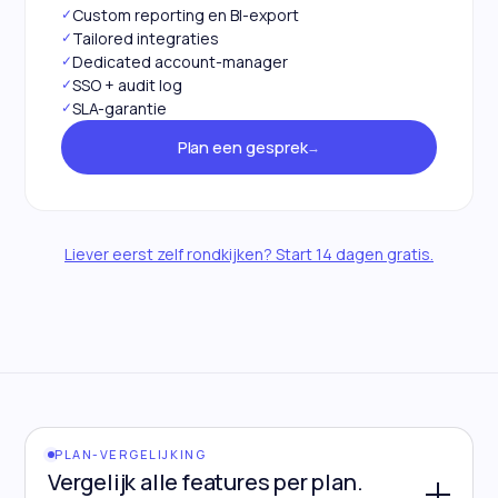
✓
Custom reporting en BI-export
✓
Tailored integraties
✓
Dedicated account-manager
✓
SSO + audit log
✓
SLA-garantie
Plan een gesprek
→
Liever eerst zelf rondkijken? Start 14 dagen gratis.
PLAN-VERGELIJKING
Vergelijk alle features per plan.