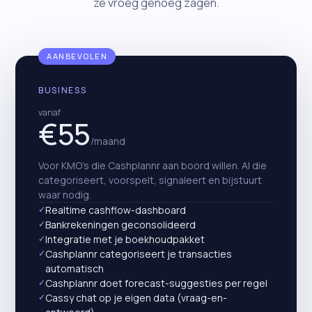
ze vroeg genoeg zagen.
Start gratis trial
AANBEVOLEN
Plan een gesprek
→
BUSINESS
vanaf
€55
/maand
Voor KMO's die Cashplannr aan boord willen. AI die
categoriseert, voorspelt, signaleert en bijstuurt
waar nodig.
✓
Realtime cashflow-dashboard
✓
Bankrekeningen geconsolideerd
✓
Integratie met je boekhoudpakket
✓
Cashplannr categoriseert je transacties
automatisch
✓
Cashplannr doet forecast-suggesties per regel
✓
Cassy chat op je eigen data (vraag-en-