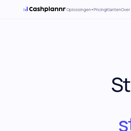
Oplossingen
Pricing
Klanten
Over
▼
Real Estate
→
Per project, per fase · voor
ontwikkelaars
SaaS
→
MRR-waterfall, cohorts en
runway
St
Transport
→
Brandstof, klant-DSO, seizoenen
s