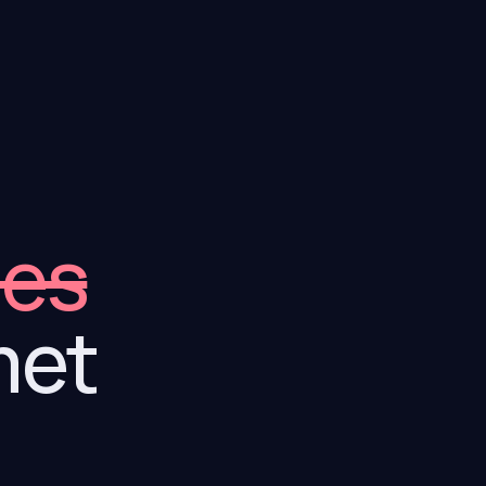
jes
met
.