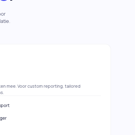
oor
atie.
en mee. Voor custom reporting, tailored
s.
xport
ger