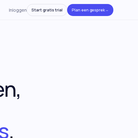
Inloggen
Start gratis trial
Plan een gesprek
→
→
→
en,
→
s
.