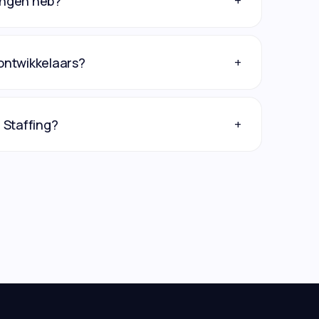
+
ingen heb?
+
ontwikkelaars?
+
 Staffing?