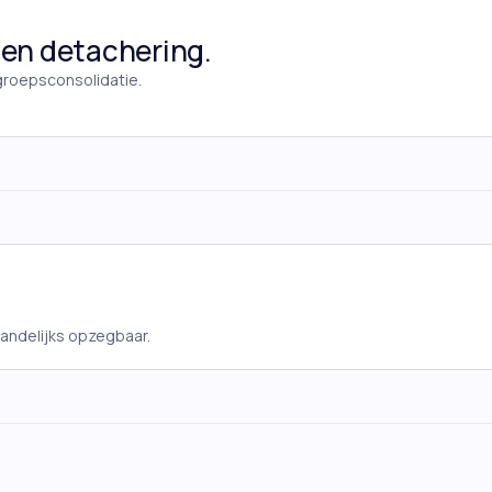
 en detachering.
 groepsconsolidatie.
aandelijks opzegbaar.