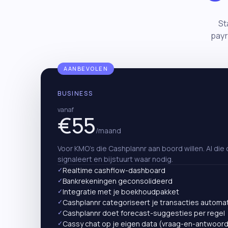
St
payr
AANBEVOLEN
BUSINESS
vanaf
€55
/maand
Voor KMO's die Cashplannr aan boord willen. AI die
signaleert en bijstuurt waar nodig.
✓
Realtime cashflow-dashboard
✓
Bankrekeningen geconsolideerd
✓
Integratie met je boekhoudpakket
✓
Cashplannr categoriseert je transacties automa
✓
Cashplannr doet forecast-suggesties per regel
✓
Cassy chat op je eigen data (vraag-en-antwoord