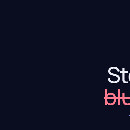
St
bl