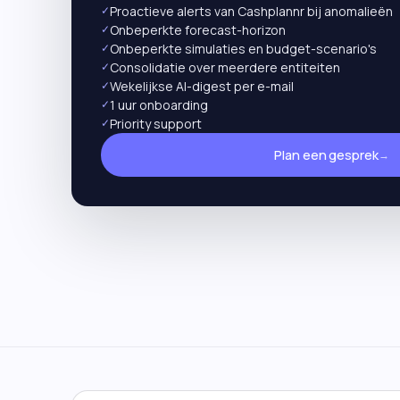
✓
Proactieve alerts van Cashplannr bij anomalieën
✓
Onbeperkte forecast-horizon
✓
Onbeperkte simulaties en budget-scenario's
✓
Consolidatie over meerdere entiteiten
✓
Wekelijkse AI-digest per e-mail
✓
1 uur onboarding
✓
Priority support
Plan een gesprek
→