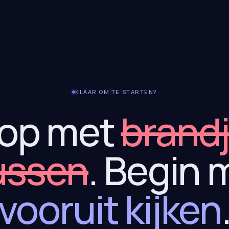
KLAAR OM TE STARTEN?
op met
brand
ussen
. Begin 
vooruit kijken