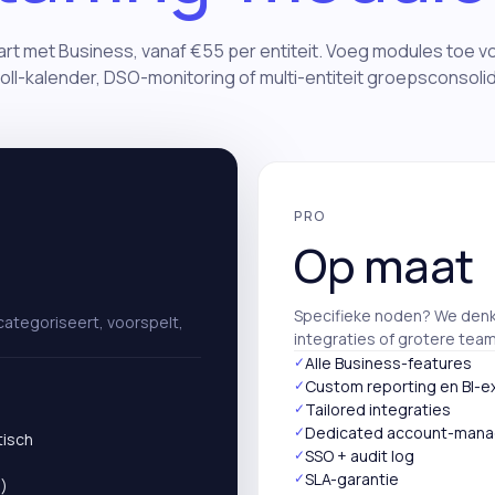
art met Business, vanaf €55 per entiteit. Voeg modules toe v
oll-kalender, DSO-monitoring of multi-entiteit groepsconsolid
PRO
Op maat
Specifieke noden? We denk
 categoriseert, voorspelt,
integraties of grotere team
✓
Alle Business-features
✓
Custom reporting en BI-e
✓
Tailored integraties
✓
Dedicated account-mana
tisch
✓
SSO + audit log
✓
SLA-garantie
)