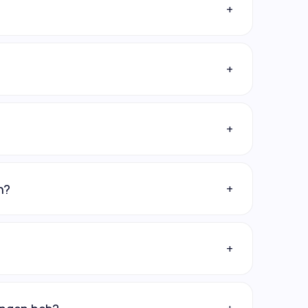
+
+
+
+
n?
+