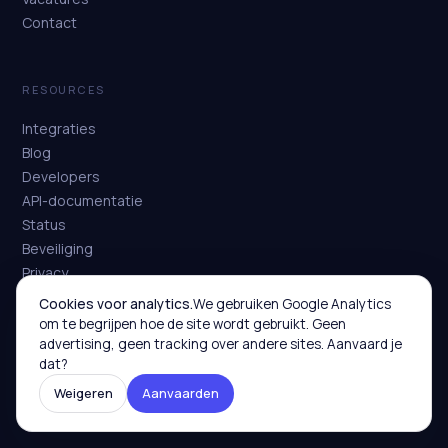
Contact
RESOURCES
Integraties
Blog
Developers
API-documentatie
Status
Beveiliging
Privacy
Voorwaarden
Cookies voor analytics.
We gebruiken Google Analytics
om te begrijpen hoe de site wordt gebruikt. Geen
advertising, geen tracking over andere sites. Aanvaard je
dat?
Weigeren
Aanvaarden
NL
FR
EN
© 2026 Cashplannr BV · BTW BE 0741.779.289 · Hosted in EU