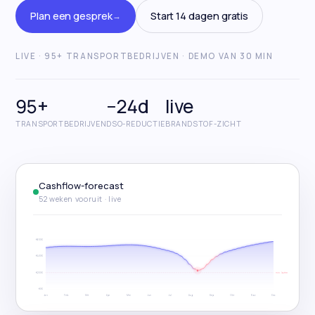
Plan een gesprek
Start 14 dagen gratis
→
Start gratis trial
LIVE · 95+ TRANSPORTBEDRIJVEN · DEMO VAN 30 MIN
Plan een gesprek
→
95+
−24d
live
TRANSPORTBEDRIJVEN
DSO-REDUCTIE
BRANDSTOF-ZICHT
Cashflow-forecast
52 weken vooruit · live
€600K
€400K
€200K
min. buffer
€0K
Jan
Feb
Mrt
Apr
Mei
Jun
Jul
Aug
Sep
Okt
Nov
Dec