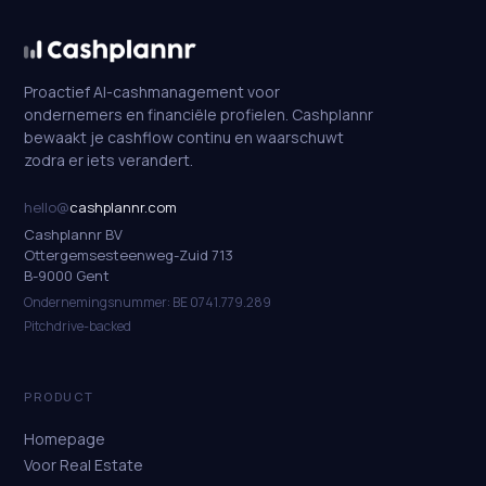
Proactief AI-cashmanagement voor
ondernemers en financiële profielen. Cashplannr
bewaakt je cashflow continu en waarschuwt
zodra er iets verandert.
hello@
cashplannr.com
Cashplannr BV
Ottergemsesteenweg-Zuid 713
B-9000 Gent
Ondernemingsnummer: BE 0741.779.289
Pitchdrive-backed
PRODUCT
Homepage
Voor Real Estate