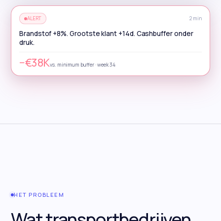
ALERT
2 min
Brandstof +8%. Grootste klant +14d. Cashbuffer onder
druk.
−€38K
vs. minimum buffer · week 34
HET PROBLEEM
Wat transportbedrijven