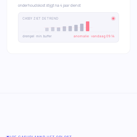
onderhoudskost stijgt na 4 jaar dienst
CASSY ZIET DE TREND
drempel · min. buffer
anomalie · vandaag 09:14
HOE CASHPLANNR HET OPLOST