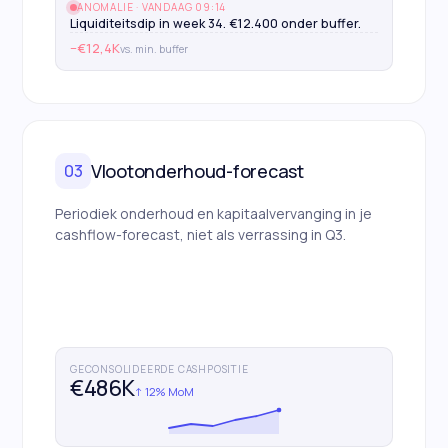
ANOMALIE · VANDAAG 09:14
Liquiditeitsdip in week 34. €12.400 onder buffer.
−€12,4K
vs. min. buffer
Vlootonderhoud-forecast
03
Periodiek onderhoud en kapitaalvervanging in je
cashflow-forecast, niet als verrassing in Q3.
GECONSOLIDEERDE CASHPOSITIE
€486K
↑ 12% MoM