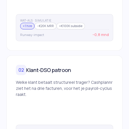
WAT-ALS · SIMULATIE
+1 hire
−€20K MRR
+€100K subsidie
−0,8 mnd
Runway-impact
Klant-DSO patroon
02
Welke klant betaalt structureel trager? Cashplannr
ziet het na drie facturen, voor het je payroll-cyclus
raakt.