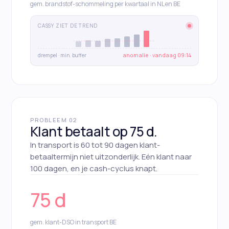
gem. brandstof-schommeling per kwartaal in NL en BE
CASSY ZIET DE TREND
drempel · min. buffer
anomalie · vandaag 09:14
PROBLEEM 02
Klant betaalt op 75 d.
In transport is 60 tot 90 dagen klant-
betaaltermijn niet uitzonderlijk. Eén klant naar
100 dagen, en je cash-cyclus knapt.
75 d
gem. klant-DSO in transport BE