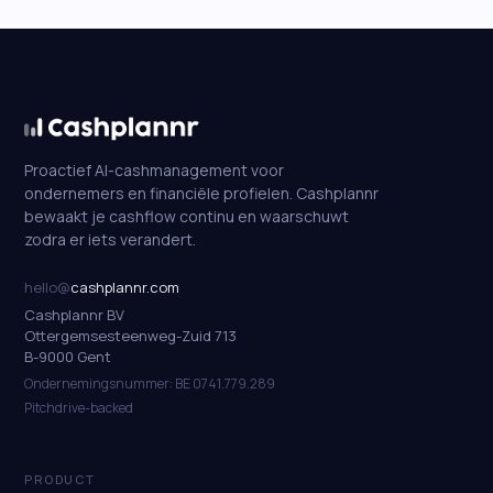
Proactief AI-cashmanagement voor
ondernemers en financiële profielen. Cashplannr
bewaakt je cashflow continu en waarschuwt
zodra er iets verandert.
hello@
cashplannr.com
Cashplannr BV
Ottergemsesteenweg-Zuid 713
B-9000 Gent
Ondernemingsnummer: BE 0741.779.289
Pitchdrive-backed
PRODUCT