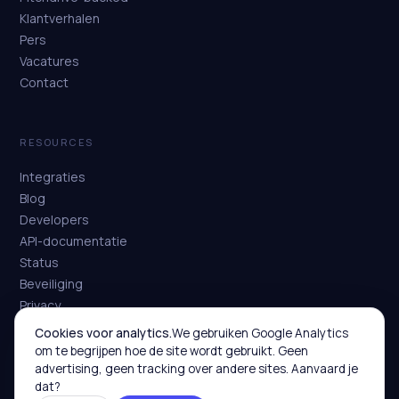
Klantverhalen
Pers
Vacatures
Contact
RESOURCES
Integraties
Blog
Developers
API-documentatie
Status
Beveiliging
Privacy
Voorwaarden
Cookies voor analytics.
We gebruiken Google Analytics
om te begrijpen hoe de site wordt gebruikt. Geen
advertising, geen tracking over andere sites. Aanvaard je
dat?