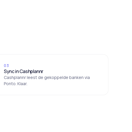
03
Sync in Cashplannr
Cashplannr leest de gekoppelde banken via
Ponto. Klaar.