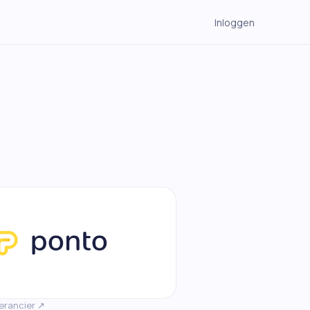
Inloggen
→
→
→
erancier ↗