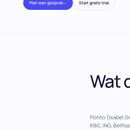
Plan een gesprek
Start gratis trial
→
Wat d
Ponto (Isabel G
KBC, ING, Belfiu