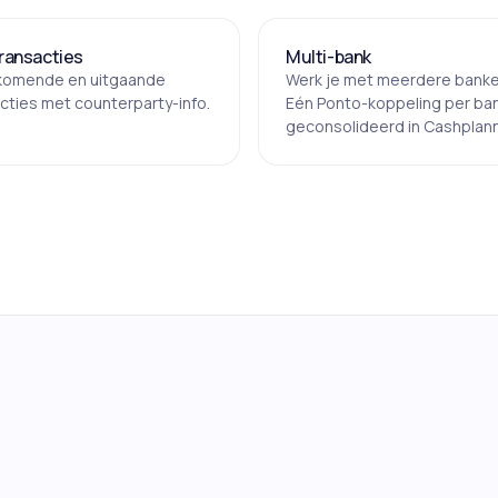
ransacties
Multi-bank
nkomende en uitgaande
Werk je met meerdere bank
cties met counterparty-info.
Eén Ponto-koppeling per ban
geconsolideerd in Cashplann