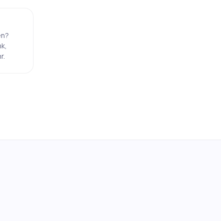
en?
k,
r.