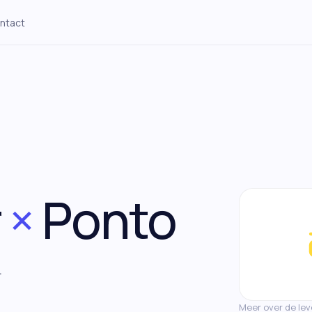
ntact
Construction
Staffing
→
Werfopvolging tot betaling
DSO + payroll-buffer + marge per
contract
Engineering
Digital Agencies
→
WIP-to-cash pipeline en
Retainers, project-marge,
bezetting
utilization
r
×
Ponto
Technologie
Andere sectoren
→
R&D-runway, subsidies, burn-
Werkkapitaal, debiteuren,
rate
seizoenspieken
.
Meer over de lev