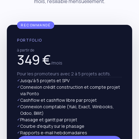
mois, résiliable mensuellement.
Planifier un appel
→
RECOMMANDÉ
PORTFOLIO
à partir de
349 €
/mois
Pour les promoteurs avec 2 à 5 projets actifs.
✓
Jusqu'à 5 projets et SPV
✓
Connexion crédit construction et compte projet
via Ponto
✓
Cashflow et cashflow libre par projet
✓
Connexion comptable (Yuki, Exact, Winbooks,
Odoo, Billit)
✓
Phasage et gantt par projet
✓
Courbe d'equity sur le phasage
✓
Rapports e-mail hebdomadaires